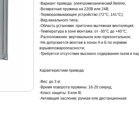
-Вариант привода: электромеханический Belimo;
-Возвратная пружина на 220В или 24В;
-Терморазмыкающее устройство (72°С, 141°С);
-Вид канального типа;
-Область установки: приточно-вытяжная вентиляция;
-Температура в зоне монтажа: от -30°C до +40°С;
-Расположение: вертикальное или горизонтальное;
-Не допускается монтаж в зонах А и Б по нормам
взрывопожароопасности;
-Требуется отсутствие высокого содержания газов и пар
Характеристики привода
-Вес: до 3 кг;
-Время поворота пружины: 16-20 секунд;
-Класс защиты: II или III;
-Активация заслонки: ручная или дистанционная.