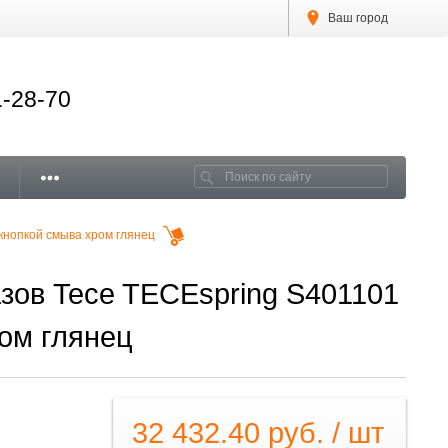
Ваш город
1-28-70
кнопкой смыва хром глянец
зов Tece TECEspring S401101
ром глянец
32 432.40 руб. / шт