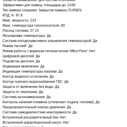
Область применения: Для систем отопления
Эффективен для помещ. площадью до: 2330
Тип камеры сгорания: Закрытая камера (TURBO)
КПД, %: 87.8
Макс. мощность: 233
Макс. температура теплоносителя: 80
Расход топлива: 27.15
Регулировка температуры: Да
Система погодозависимого управления температурой: Да
Режим 'летний': Да
Режим работы с водяным теплым полом 'Affect Floor': Нет
Цифровой дисплей: Да
Подсветка дисплея: Да
Индикация включения: Да
Индикация температуры нагрева: Да
Контур водяного отопления: Да
Контур горячего водоснабжения ГВС: Да
Защита от включения без воды: Да
Защита от перегрева: Да
Система антизамерзания: Да
Контроль наличия пламени (отключает подачу топлива): Да
Предохранительный клапан давления: Да
Система самодиагностики неисправности: Да
Встроенный расширительный бак: Нет
Встроенный циркуляционный насос: Нет